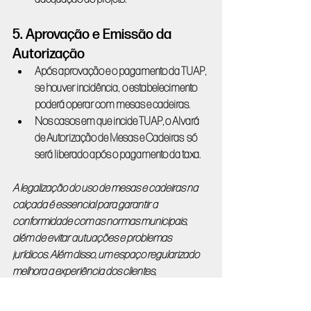
5. Aprovação e Emissão da 
Autorização
Após aprovação e o pagamento da TUAP, 
se houver incidência,  o estabelecimento 
poderá operar com mesas e cadeiras.
Nos casos em que incide TUAP, o Alvará 
de Autorização de Mesas e Cadeiras  só 
será liberado após o pagamento da taxa.
A legalização do uso de mesas e cadeiras na 
calçada é essencial para garantir a 
conformidade com as normas municipais, 
além de evitar autuações e problemas 
jurídicos. Além disso, um espaço regularizado 
melhora a experiência dos clientes, 
contribuindo para a valorização do seu 
estabelecimento.