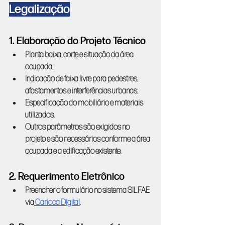
Legalização
1. Elaboração do Projeto Técnico
Planta baixa, corte e situação da área 
ocupada;
Indicação de faixa livre para pedestres, 
afastamentos e interferências urbanas;
Especificação do mobiliário e materiais 
utilizados.
Outros parâmetros são exigidos no 
projeto e são necessários conforme a área 
ocupada e a edificação existente.
2. Requerimento Eletrônico
Preencher o formulário no sistema SILFAE 
via
Carioca Digital
.