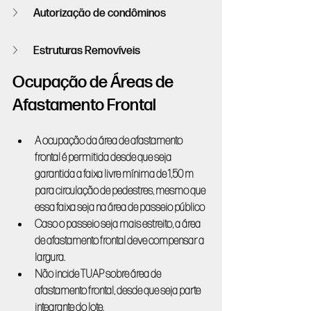
Autorização de condôminos
Estruturas Removíveis
Ocupação de Áreas de 
Afastamento Frontal
A ocupação da área de afastamento 
frontal é permitida desde que seja 
garantida a faixa livre mínima de 1,50 m 
para circulação de pedestres, mesmo que 
essa faixa seja na área de passeio público
Caso o passeio seja mais estreito, a área 
de afastamento frontal deve compensar a 
largura.
Não incide TUAP sobre área de 
afastamento frontal, desde que seja parte 
integrante do lote.