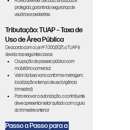
A área deve ser cercada, sinalizada e 
protegida, garantindo segurança de 
usuários e pedestres.
Tributação: TUAP – Taxa de 
Uso de Área Pública
De acordo com a Lei nº 7.000/2021, a TUAP é 
devida nos seguintes casos:
Ocupação de passeio público com 
mobiliário comercial;
Valor da taxa varia conforme metragem, 
localização e tempo de uso (vigência 
trimestral);
Para renovar a autorização, o contribuinte 
deve apresentar estar quitado com a guia 
do trimestre anterior
Passo a Passo para a 