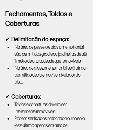
Fechamentos, Toldos e 
Coberturas
✔ Delimitação do espaço:
Na área de pesseio e afastamento frontal 
são permitidos gradis ou jardineiras de até 
1 metro de altura, desde que removíveis.
Na área de afastamento frontal será ainda 
permitido deck removível nivelador do 
piso.
✔ Coberturas:
Toldos e coberturas devem ser 
inteiramente removíveis.
Podem ser fixados na fachada ou no solo 
(este último apenas em área de 