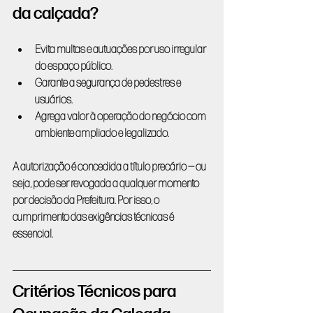
da calçada?
Evita multas e autuações por uso irregular 
do espaço público.
Garante a segurança de pedestres e 
usuários.
Agrega valor à operação do negócio com 
ambiente ampliado e legalizado.
A autorização é concedida a título precário — ou 
seja, pode ser revogada a qualquer momento 
por decisão da Prefeitura. Por isso, o 
cumprimento das exigências técnicas é 
essencial.
Critérios Técnicos para 