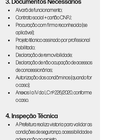
3. Documentos Necessários
Alvará de funcionamento;
Contrato social + cartão CNPJ;
Procuração com firma reconhecida (se 
aplicável);
Projeto técnico assinado por profissional 
habilitado;
Declaração de removibilidade;
Declaração de não ocupação de acessos 
de concessionárias;
Autorização dos condôminos (quando for 
o caso);
Anexos I a IV da LC nº 226/2020, conforme 
o caso.
4. Inspeção Técnica
A Prefeitura realiza vistoria para validar as 
condições de segurança, acessibilidade e 
adequação ao projeto.