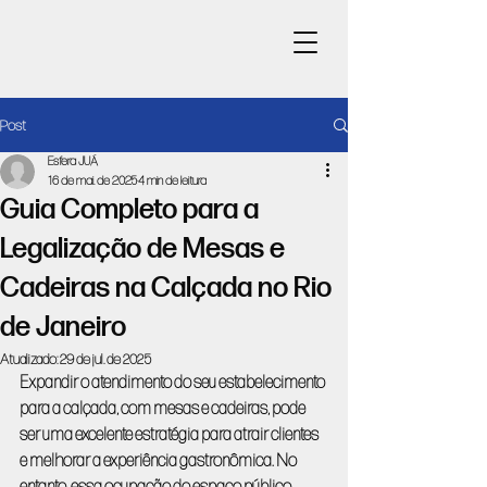
Post
Esfera JUÁ
16 de mai. de 2025
4 min de leitura
Guia Completo para a
Legalização de Mesas e
Cadeiras na Calçada no Rio
de Janeiro
Atualizado:
29 de jul. de 2025
Expandir o atendimento do seu estabelecimento 
para a calçada, com mesas e cadeiras, pode 
ser uma excelente estratégia para atrair clientes 
e melhorar a experiência gastronômica. No 